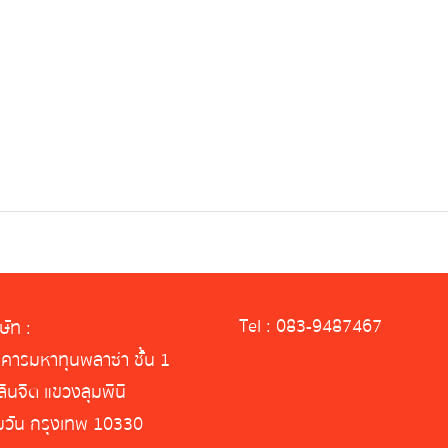
Tel : 083-9487467
ิษัท :
คารมหาทุนพลาซ่า ชั้น 1
ินจิต แขวงลุมพินี
มวัน กรุงเทพ 10330