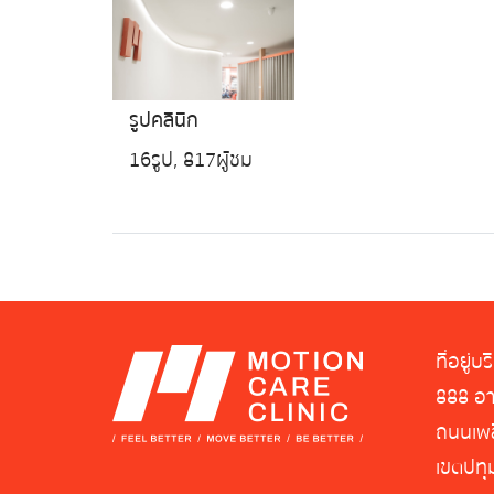
รูปคลินิก
16 รูป, 817 ผู้ชม
ที่อยู่บร
888 อา
ถนนเพล
เขตปทุ